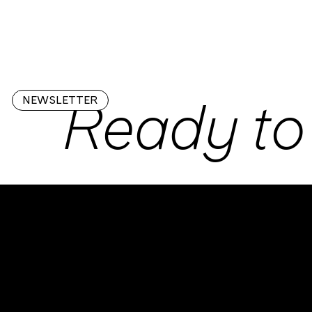
    Ready to
NEWSLETTER
WECATCH
SAYHI@WECATCH.AGENC
Y
UID CHE-173.726.636