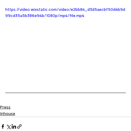
https://video.wixstatic.com/video/e2bb84_d3d5aecbf50d4b9d
99cd35a5b386e94b/1080p/mp4/file.mp4
Press
Inhouse