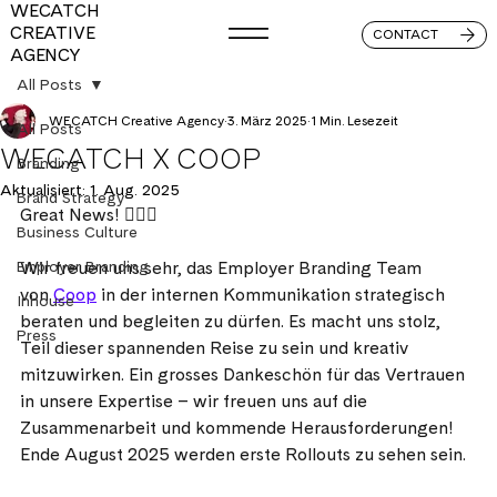
WECATCH
CREATIVE
CONTACT
AGENCY
All Posts
WECATCH Creative Agency
3. März 2025
1 Min. Lesezeit
All Posts
WECATCH X COOP
Branding
Aktualisiert:
1. Aug. 2025
Brand Strategy
Great News! ❤️‍🔥🚀
Business Culture
Employer Branding
Wir freuen uns sehr, das Employer Branding Team 
von
Coop
in der internen Kommunikation strategisch 
Inhouse
beraten und begleiten zu dürfen. Es macht uns stolz, 
Press
Teil dieser spannenden Reise zu sein und kreativ 
mitzuwirken. Ein grosses Dankeschön für das Vertrauen 
in unsere Expertise – wir freuen uns auf die 
Zusammenarbeit und kommende Herausforderungen! 
Ende August 2025 werden erste Rollouts zu sehen sein.