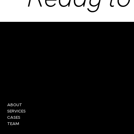
WECATCH
SAYHI@WECATCH.AGENC
Y
UID CHE-173.726.636
WECATCH Creative Agency
Limmatquai 84, 8001 Zürich
+41 44 243 28 20
ABOUT
SERVICES
CASES
TEAM